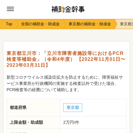
Top
全国の補助金・助成金
東京都の補助金・助成金
東京都
東京都立川市：「立川市障害者施設等におけるPCR
検査等補助金」（令和4年度） 【2022年11月01日〜
2023年03月31日】
新型コロナウイルス感染症拡大を防止するために、障害福祉サ
ービス事業所が行政機関の実施する検査以外で受けた場合、
PCR検査等の経費について補助します。
都道府県
東京都
上限金額・助成額
2万円/件