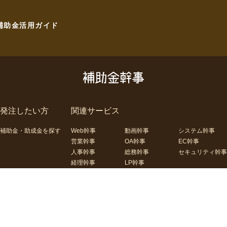
補助金活用ガイド
発注したい方
関連サービス
補助金・助成金を探す
Web幹事
動画幹事
システム幹事
営業幹事
OA幹事
EC幹事
人事幹事
総務幹事
セキュリティ幹事
経理幹事
LP幹事
合わせ
運営会社
コーポレートサイト
利用規約
プライバシーポリシー
サイ
Copyright(C) 補助金幹事. All Rights Reserved.