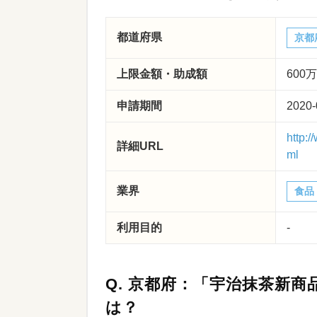
都道府県
京都
上限金額・助成額
600
申請期間
2020-
http:
詳細URL
ml
業界
食品
利用目的
-
Q.
京都府：「宇治抹茶新商
は？