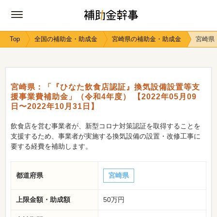
Top
全国の補助金・助成金
宮崎県の補助金・助成金
宮崎県
宮崎県：「『ひなた飲食店認証』換気設備設置等支
援事業費補助金」（令和4年度） 【2022年05月09
日〜2022年10月31日】
飲食店を営む事業者が、新型コロナ対策認証を取得することを
支援するため、事業者が実施する換気設備の設置・改修工事に
要する経費を補助します。
都道府県
宮崎県
上限金額・助成額
50万円