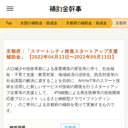
Top
全国の補助金・助成金
京都府の補助金・助成金
京都府
京都府：「スマートシティ推進スタートアップ支援
補助金」 【2022年04月13日〜2022年05月13日】
人口減少や技術革新による産業構造の変化等に伴う、社会福
祉・子育て支援・教育対策、地域経済の活性化、防災対策等の
社会課題の解決に資することを目的に、AIやIoT等のスマート技
術を活用した新しいサービスや技術の開発を行うスタートアッ
プ企業等の支援として、「iPS細胞による再生医療等の技術開発
応援プロジェクト（ふるさと納税型クラウドファンディン
グ）」のご寄付による京都府の補助を受けて実施するもので
す。
都道府県
京都府