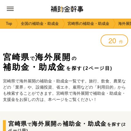
Top
全国の補助金・助成金
宮崎県の補助金・助成金
海外展
20
件
宮崎県
海外展開
で
の
補助金・助成金
を探す
(2ページ目)
宮崎県で海外展開の補助金・助成金一覧です。旅行、飲食、農業な
どの「業界」や、設備投資、省エネ、雇用などの「利用目的」から
も検索することができます。宮崎県で海外展開で補助金・助成金・
支援金をお探しの方は、本ページをご覧ください！
宮崎県
海外展開
補助金・助成金
で
の
を探す
(2
ページ目)