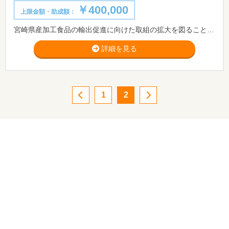
￥400,000
上限金額・助成額：
宮崎県産加工食品の輸出促進に向けた取組の拡大を図ることを目的として、県内企業が海外での販路開拓活動等を行なう場合に、その経費の一部を助成することとしました。つきましては追加募集を行います。申請期限11月15日(月)17時00分です。
詳細を見る
1
2