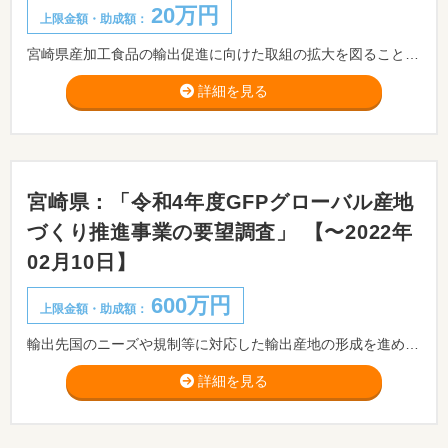
20万円
上限金額・助成額：
宮崎県産加工食品の輸出促進に向けた取組の拡大を図ることを目的として、県内企業が海外での販路開拓活動等を行なう場合に、その経費の一部を助成することとしています。
詳細を見る
宮崎県：「令和4年度GFPグローバル産地
づくり推進事業の要望調査」 【〜2022年
02月10日】
600万円
上限金額・助成額：
輸出先国のニーズや規制等に対応した輸出産地の形成を進めるため輸出事業計画の策定、生産・加工体制や商流の構築、効果の検証と計画の見直しのPDCAサイクルの取組により、輸出目標を実現するための取組を支援します。
詳細を見る